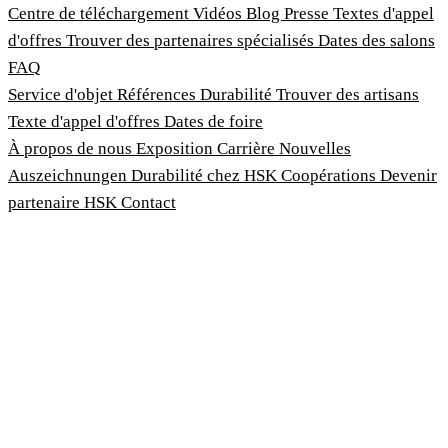
Centre de téléchargement
Vidéos
Blog
Presse
Textes d'appel
d'offres
Trouver des partenaires spécialisés
Dates des salons
FAQ
Service d'objet
Références
Durabilité
Trouver des artisans
Texte d'appel d'offres
Dates de foire
À propos de nous
Exposition
Carrière
Nouvelles
Auszeichnungen
Durabilité chez HSK
Coopérations
Devenir
partenaire HSK
Contact
Imprimer
Termes et conditions
Politique de confidentialité
Loi sur la protection des lanceurs d'alerte
Personnaliser les cookies
© 2026 HSK Duschkabinenbau KG
Cookie-Hinweis