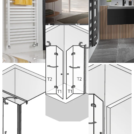
Portes
pivotantes
pliantes en
accès d’angle
Portes
Porte
battantes
pivotante
Configurer
avec paroi
pliante en
maintenant
latérale
niche
de 1.021,00 € (TVA
Configurer