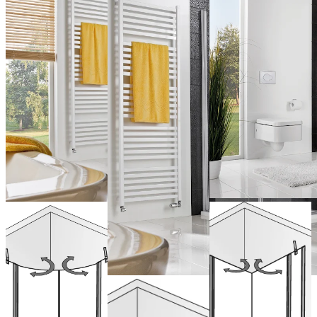
Portes
Accès
pivotantes
d'angle
(avec
arrondi avec
profilés
profilés
Portes