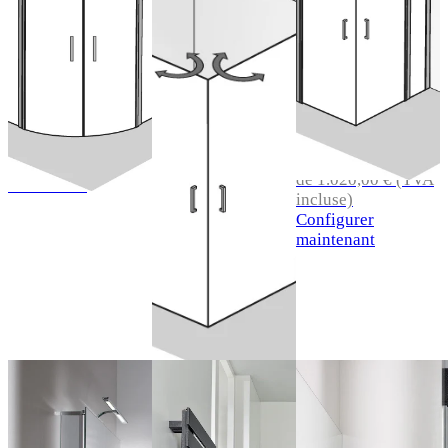
battants) en
battants, 4
pivotantes
accès
éléments
(avec
d'angle, 4
profilés
éléments
battants) en
de 1.146,00 € (TVA
accès
incluse)
Configurer
d'angle, 2
de 1.020,00 € (TVA
maintenant
incluse)
éléments
Configurer
maintenant
de 934,00 € (TVA
incluse)
Configurer
maintenant