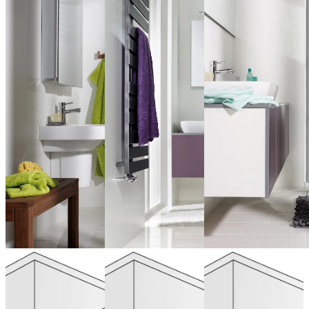
Porte
Porte
Porte
pivotante en
pivotante
battante en