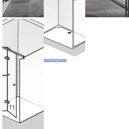
pivotante /
porte
pivotante
pliante
Porte
pivotante
pliante pour
Configurer
paroi latérale
maintenant
Configurer
maintenant