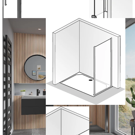
incluse)
maintenant
Configurer
maintenant
Paroi latérale
pour porte