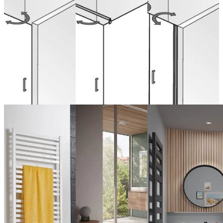
niche
pour paroi
niche
latérale
de 573,00 € (TVA
de 604,00 € (TVA
incluse)
incluse)
de 989,00 € (TVA
Configurer
Configurer
incluse)
maintenant
maintenant
Configurer
maintenant