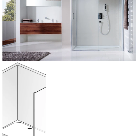
Paroi latérale
pour porte
coulissante
de niche, 2
éléments
(sans profilé
au sol)