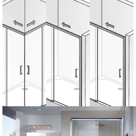
Portes
Porte
Porte
coulissantes
coulissante, 2
coulissante, 2
en accès
éléments
éléments
d'angle, 4
(sans profilé
(sans profilé
éléments
au sol)
au sol) avec
(sans profilé
paroi latérale
au sol)
de 974,00 € (TVA
incluse)
de 1.530,00 € (TVA
Configurer
incluse)
de 1.341,00 € (TVA
maintenant
Configurer
incluse)
maintenant
Configurer
maintenant