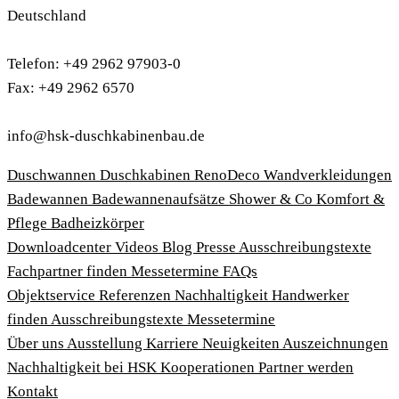
Deutschland
Telefon: +49 2962 97903-0
Fax: +49 2962 6570
info@hsk-duschkabinenbau.de
Duschwannen
Duschkabinen
RenoDeco Wandverkleidungen
Badewannen
Badewannenaufsätze
Shower & Co
Komfort &
Pflege
Badheizkörper
Download­center
Videos
Blog
Presse
Ausschreibungstexte
Fachpartner finden
Messetermine
FAQs
Objektservice
Referenzen
Nachhaltigkeit
Handwerker
finden
Ausschreibungstexte
Messetermine
Über uns
Ausstellung
Karriere
Neuigkeiten
Auszeichnungen
Nachhaltigkeit bei HSK
Kooperationen
Partner werden
Kontakt