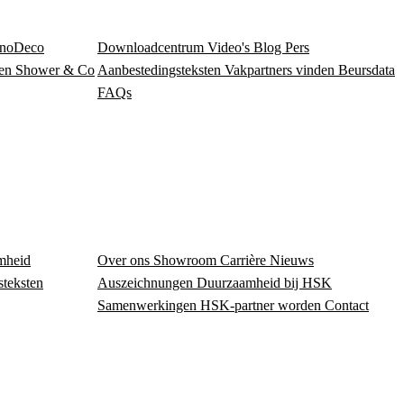
noDeco
Downloadcentrum
Video's
Blog
Pers
en
Shower & Co
Aanbestedingsteksten
Vakpartners vinden
Beursdata
FAQs
mheid
Over ons
Showroom
Carrière
Nieuws
steksten
Auszeichnungen
Duurzaamheid bij HSK
Samenwerkingen
HSK-partner worden
Contact