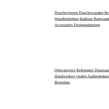
Douchevloeren
Douchewanden
Re
Wandbekleding
Badkuip
Badwand
Accessoires
Designradiatoren
Objectservice
Referenties
Duurzaa
Handwerkers vinden
Aanbesteding
Beursdata